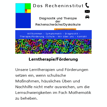
Das R
Das R
echeninstitut
echeninstitut
D
D
iagnostik und Therapie
iagnostik und Therapie
der
der
Rechenschwäche/Dyskalkulie
Rechenschwäche/Dyskalkulie
Lerntherapie
/
Förderung
Willkommen
-
Symptomatik -
Diagnostik
-
Therapie/Förderung
-
Schule
-
Wir über uns -
Kontakt
‍Lerntherapie/Förderung
‍Unsere Lerntherapien und Förderungen
setzen ein, wenn schulische
Maßnahmen, häusliches Üben und
Nachhilfe nicht mehr ausreichen, um die
Lernschwierigkeiten im Fach Mathematik
zu beheben.